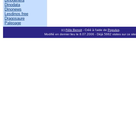
Dinogenera
Dinodata
Dinonews
Lesdinos.free
Dragosaure
Paleoage
(c)
Félix Benoit
- Créé à l'aide de
Populus
.
Modifié en dernier lieu le 8.07.2006
- Déjà 5662 visites sur ce site