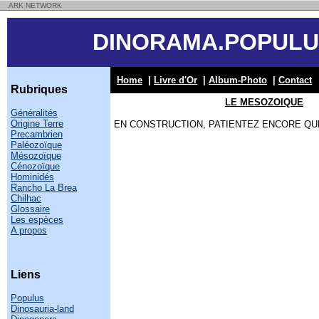
ARK NETWORK
DINORAMA.POPULU
Home
|
Livre d'Or
|
Album-Photo
|
Contact
Rubriques
LE MESOZOIQUE
Généralités
Origine Terre
EN CONSTRUCTION, PATIENTEZ ENCORE Q
Precambrien
Paléozoïque
Mésozoïque
Cénozoïque
Hominidés
Rancho La Brea
Chilhac
Glossaire
Les espèces
A propos
Liens
Populus
Dinosauria-land