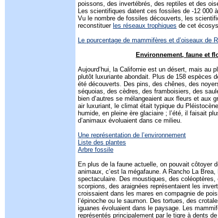
poissons, des invertébrés, des reptiles et des oi
Les scientifiques datent ces fossiles de -12 000 
Vu le nombre de fossiles découverts, les scientif
reconstituer
les réseaux trophiques
de cet écosy
Le pourcentage de mammifères et d’oiseaux de 
Environnement, faune et fl
Aujourd’hui, la Californie est un désert, mais au p
plutôt luxuriante abondait. Plus de 158 espèces d
été découverts. Des pins, des chênes, des noyers
séquoias, des cèdres, des framboisiers, des saul
bien d’autres se mélangeaient aux fleurs et aux 
air luxuriant, le climat était typique du Pléistocène, 
humide, en pleine ère glaciaire ; l’été, il faisait 
d’animaux évoluaient dans ce milieu.
Une représentation de l’environnement
Liste des plantes
Arbre fossile
En plus de la faune actuelle, on pouvait côtoyer 
animaux, c’est la mégafaune. A Rancho La Brea, 
spectaculaire. Des moustiques, des coléoptères, 
scorpions, des araignées représentaient les inver
croissaient dans les mares en compagnie de po
l’épinoche ou le saumon. Des tortues, des crotal
iguanes évoluaient dans le paysage. Les mammifè
représentés principalement par le tigre à dents de