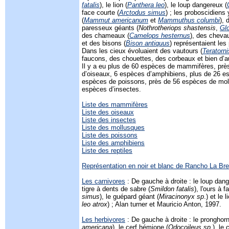
fatalis
), le lion (
Panthera leo
), le loup dangereux (
face courte (
Arctodus simus
) ; les proboscidiens
(
Mammut americanum
et
Mammuthus columbi
), 
paresseux géants (
Nothrotheriops shastensis
,
Glo
des chameaux (
Camelops hesternus
), des cheva
et des bisons (
Bison antiquus
) représentaient les
Dans les cieux évoluaient des vautours (
Teratorn
faucons, des chouettes, des corbeaux et bien d’a
Il y a eu plus de 60 espèces de mammifères, pr
d’oiseaux, 6 espèces d’amphibiens, plus de 26 es
espèces de poissons, près de 56 espèces de mol
espèces d’insectes.
Liste des mammifères
Liste des oiseaux
Liste des insectes
Liste des mollusques
Liste des poissons
Liste des amphibiens
Liste des reptiles
Représentation en noir et blanc de Rancho La Br
Les carnivores
: De gauche à droite : le loup dang
tigre à dents de sabre (
Smildon fatalis
), l'ours à f
simus
), le guépard géant (
Miracinonyx sp
.) et le 
leo atrox
) ; Alan turner et Mauricio Anton, 1997.
Les herbivores
: De gauche à droite : le pronghorn
americana
), le cerf hémione (
Odocoileus sp
.), le