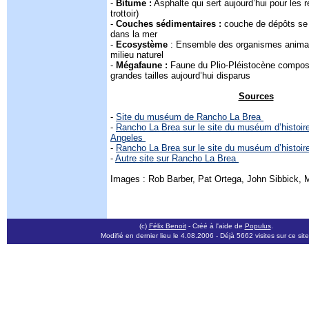
-
Bitume :
Asphalte qui sert aujourd’hui pour les
trottoir)
-
Couches sédimentaires :
couche de dépôts se
dans la mer
-
Ecosystème
: Ensemble des organismes anima
milieu naturel
-
Mégafaune :
Faune du Plio-Pléistocène compo
grandes tailles aujourd’hui disparus
Sources
-
Site du muséum de Rancho La Brea
-
Rancho La Brea sur le site du muséum d’histoire
Angeles
-
Rancho La Brea sur le site du muséum d’histoire
-
Autre site sur Rancho La Brea
Images : Rob Barber, Pat Ortega, John Sibbick, 
(c)
Félix Benoit
- Créé à l'aide de
Populus
.
Modifié en dernier lieu le 4.08.2006
- Déjà 5662 visites sur ce site