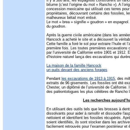
Il y a 300 ans, les espagnols construirent un ranc
bitume (c’est l’origine du mot « Rancho »). A l’orig
concession mexicaine qui utilisait ces terres pour 
propriétaires, découvrant certains des fossiles, le
malheureux bétail mort enlisé.
Le mot « brea » signifie « goudron » en espagnol.
du goudron.
Après la guerre civile américaine (dans les années
Hancock a acheté le site et a découvert la véritab
Cette famille a foré le sol pour extraire l’huile et l
première fois. Les toutes premières excavations d
par l’université de Californie entre 1901 et 1912.
d’histoire naturel lança des excavations qui durè
La maison de la famille Hancock
un puits devant des anciens forages
Pendant
les excavations de 1913 à 1915
, des mil
extraits de 96 gisements. Les fossiles ont été ex
Chester, un diplômé de l’université de Californie. 
des paléontologues les plus célèbres de Rancho 
Les recherches aujourd’h
En utilisant des outils tels que les brosses à den
dissolvants pour aider à ramollir et dissoudre l'asp
nettoient et identifient les fossiles récupérés. Apr
soient identifiés, ils sont stocker dans les archive
facilement retrouvés pour l’examen postérieur et 