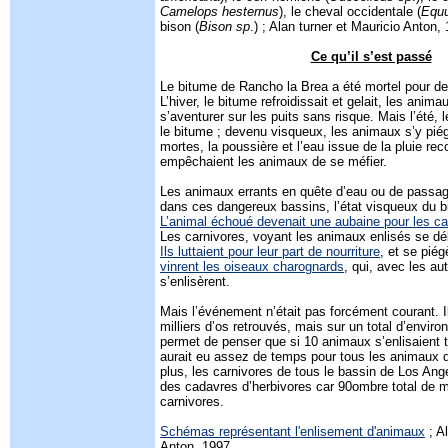
Camelops hesternus
), le cheval occidentale (
Equu
bison (
Bison sp
.) ; Alan turner et Mauricio Anton,
Ce qu’il s’est passé
Le bitume de Rancho la Brea a été mortel pour de
L’hiver, le bitume refroidissait et gelait, les anim
s’aventurer sur les puits sans risque. Mais l’été, le
le bitume ; devenu visqueux, les animaux s’y pié
mortes, la poussière et l’eau issue de la pluie reco
empêchaient les animaux de se méfier.
Les animaux errants en quête d’eau ou de passa
dans ces dangereux bassins, l’état visqueux du b
L’animal échoué devenait une aubaine pour les ca
Les carnivores, voyant les animaux enlisés se dé
Ils luttaient pour leur part de nourriture
, et se piég
vinrent les oiseaux charognards
, qui, avec les au
s’enlisèrent.
Mais l’événement n’était pas forcément courant. I
milliers d’os retrouvés, mais sur un total d’enviro
permet de penser que si 10 animaux s’enlisaient to
aurait eu assez de temps pour tous les animaux de
plus, les carnivores de tous le bassin de Los Ang
des cadavres d’herbivores car 90ombre total de
carnivores.
Schémas représentant l'enlisement d'animaux
; Al
Anton, 1997.