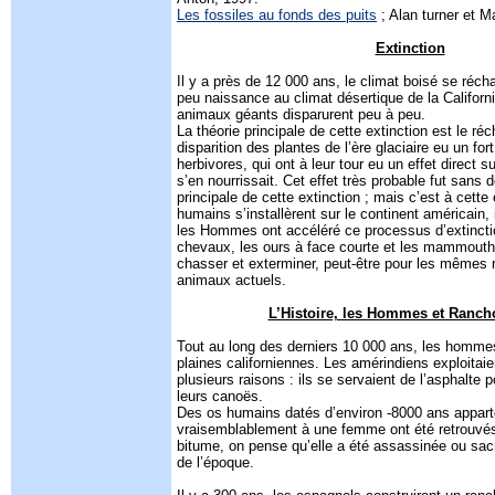
Les fossiles au fonds des puits
; Alan turner et M
Extinction
Il y a près de 12 000 ans, le climat boisé se réch
peu naissance au climat désertique de la Californi
animaux géants disparurent peu à peu.
La théorie principale de cette extinction est le ré
disparition des plantes de l’ère glaciaire eu un for
herbivores, qui ont à leur tour eu un effet direct s
s’en nourrissait. Cet effet très probable fut sans 
principale de cette extinction ; mais c’est à cett
humains s’installèrent sur le continent américain, 
les Hommes ont accéléré ce processus d’extincti
chevaux, les ours à face courte et les mammouth
chasser et exterminer, peut-être pour les mêmes 
animaux actuels.
L’Histoire, les Hommes et Ranch
Tout au long des derniers 10 000 ans, les hommes
plaines californiennes. Les amérindiens exploitaie
plusieurs raisons : ils se servaient de l’asphalte 
leurs canoës.
Des os humains datés d’environ -8000 ans appar
vraisemblablement à une femme ont été retrouvé
bitume, on pense qu’elle a été assassinée ou sacri
de l’époque.