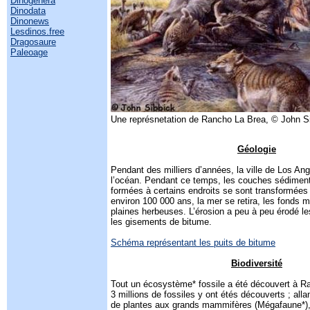
Dinogenera
Dinodata
Dinonews
Lesdinos.free
Dragosaure
Paleoage
Une représnetation de Rancho La Brea, © John S
Géologie
Pendant des milliers d’années, la ville de Los An
l’océan. Pendant ce temps, les couches sédiment
formées à certains endroits se sont transformées 
environ 100 000 ans, la mer se retira, les fonds 
plaines herbeuses. L’érosion a peu à peu érodé l
les gisements de bitume.
Schéma représentant les puits de bitume
Biodiversité
Tout un écosystème* fossile a été découvert à R
3 millions de fossiles y ont étés découverts ; alla
de plantes aux grands mammifères (Mégafaune*),