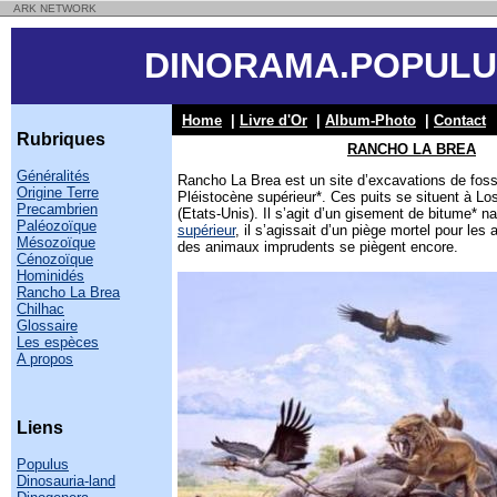
ARK NETWORK
DINORAMA.POPULU
Home
|
Livre d'Or
|
Album-Photo
|
Contact
Rubriques
RANCHO LA BREA
Généralités
Rancho La Brea est un site d’excavations de foss
Origine Terre
Pléistocène supérieur*. Ces puits se situent à Los
Precambrien
(Etats-Unis). Il s’agit d’un gisement de bitume* na
Paléozoïque
supérieur
, il s’agissait d’un piège mortel pour les
Mésozoïque
des animaux imprudents se piègent encore.
Cénozoïque
Hominidés
Rancho La Brea
Chilhac
Glossaire
Les espèces
A propos
Liens
Populus
Dinosauria-land